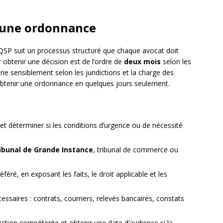
 une ordonnance
QSP suit un processus structuré que chaque avocat doit
 obtenir une décision est de l’ordre de
deux mois
selon les
ie sensiblement selon les juridictions et la charge des
obtenir une ordonnance en quelques jours seulement.
t et déterminer si les conditions d’urgence ou de nécessité
ibunal de Grande Instance
, tribunal de commerce ou
féré, en exposant les faits, le droit applicable et les
essaires : contrats, courriers, relevés bancaires, constats
diction compétente et obtenir une date d’audience si la