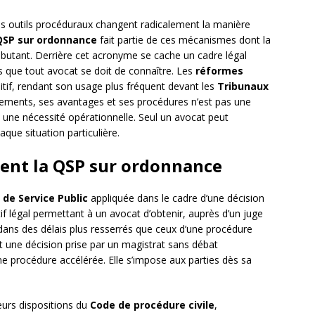
ins outils procéduraux changent radicalement la manière
QSP sur ordonnance
fait partie de ces mécanismes dont la
débutant. Derrière cet acronyme se cache un cadre légal
s que tout avocat se doit de connaître. Les
réformes
itif, rendant son usage plus fréquent devant les
Tribunaux
ements, ses avantages et ses procédures n’est pas une
st une nécessité opérationnelle. Seul un avocat peut
aque situation particulière.
ent la QSP sur ordonnance
 de Service Public
appliquée dans le cadre d’une décision
itif légal permettant à un avocat d’obtenir, auprès d’un juge
dans des délais plus resserrés que ceux d’une procédure
st une décision prise par un magistrat sans débat
ne procédure accélérée. Elle s’impose aux parties dès sa
urs dispositions du
Code de procédure civile
,