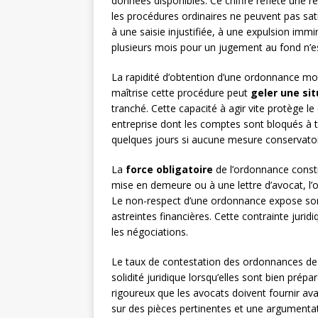
données disponibles. Ce chiffre reflète une ré
les procédures ordinaires ne peuvent pas sati
à une saisie injustifiée, à une expulsion imm
plusieurs mois pour un jugement au fond n’e
La rapidité d’obtention d’une ordonnance mo
maîtrise cette procédure peut
geler une sit
tranché. Cette capacité à agir vite protège l
entreprise dont les comptes sont bloqués à to
quelques jours si aucune mesure conservatoir
La
force obligatoire
de l’ordonnance consti
mise en demeure ou à une lettre d’avocat, l’o
Le non-respect d’une ordonnance expose son 
astreintes financières. Cette contrainte juri
les négociations.
Le taux de contestation des ordonnances de
solidité juridique lorsqu’elles sont bien prépar
rigoureux que les avocats doivent fournir ava
sur des pièces pertinentes et une argumentati