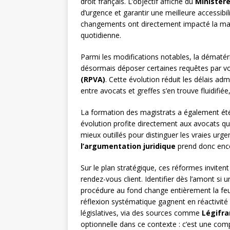
droit français. L’objectif affiché du
Ministère
d’urgence et garantir une meilleure accessibili
changements ont directement impacté la mani
quotidienne.
Parmi les modifications notables, la dématér
désormais déposer certaines requêtes par vo
(RPVA)
. Cette évolution réduit les délais adm
entre avocats et greffes s’en trouve fluidifié
La formation des magistrats a également été r
évolution profite directement aux avocats qui
mieux outillés pour distinguer les vraies u
l’argumentation juridique
prend donc encor
Sur le plan stratégique, ces réformes inviten
rendez-vous client. Identifier dès l’amont si
procédure au fond change entièrement la feuil
réflexion systématique gagnent en réactivité 
législatives, via des sources comme
Légifr
optionnelle dans ce contexte : c’est une comp