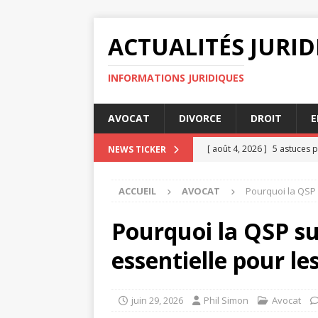
ACTUALITÉS JURI
INFORMATIONS JURIDIQUES
AVOCAT
DIVORCE
DROIT
E
[ août 4, 2026 ]
5 astuces p
NEWS TICKER
[ juillet 31, 2026 ]
Les tenda
ACCUEIL
AVOCAT
Pourquoi la QSP 
JURIDIQUE
[ juillet 27, 2026 ]
Certifica
Pourquoi la QSP su
[ juillet 23, 2026 ]
Certifica
essentielle pour le
JURIDIQUE
[ août 8, 2026 ]
Comment les
juin 29, 2026
Phil Simon
Avocat