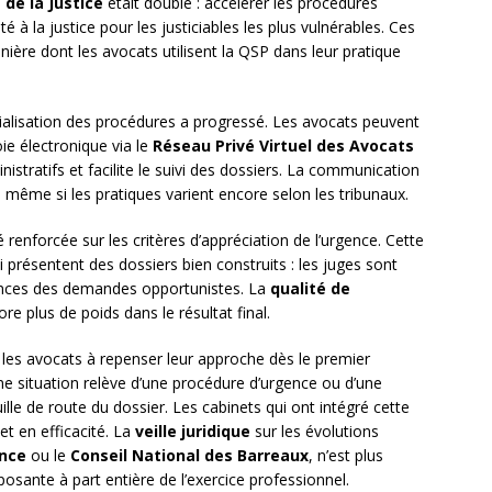
 de la Justice
était double : accélérer les procédures
té à la justice pour les justiciables les plus vulnérables. Ces
ère dont les avocats utilisent la QSP dans leur pratique
ialisation des procédures a progressé. Les avocats peuvent
ie électronique via le
Réseau Privé Virtuel des Avocats
inistratifs et facilite le suivi des dossiers. La communication
e, même si les pratiques varient encore selon les tribunaux.
enforcée sur les critères d’appréciation de l’urgence. Cette
 présentent des dossiers bien construits : les juges sont
rgences des demandes opportunistes. La
qualité de
e plus de poids dans le résultat final.
t les avocats à repenser leur approche dès le premier
 une situation relève d’une procédure d’urgence ou d’une
le de route du dossier. Les cabinets qui ont intégré cette
et en efficacité. La
veille juridique
sur les évolutions
ance
ou le
Conseil National des Barreaux
, n’est plus
osante à part entière de l’exercice professionnel.