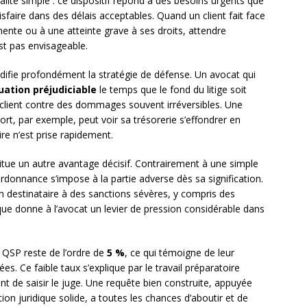
alité simple : ce dispositif répond à des besoins urgents que
sfaire dans des délais acceptables. Quand un client fait face
inente ou à une atteinte grave à ses droits, attendre
st pas envisageable.
difie profondément la stratégie de défense. Un avocat qui
uation préjudiciable
le temps que le fond du litige soit
e client contre des dommages souvent irréversibles. Une
rt, par exemple, peut voir sa trésorerie s’effondrer en
e n’est prise rapidement.
tue un autre avantage décisif. Contrairement à une simple
rdonnance s’impose à la partie adverse dès sa signification.
destinataire à des sanctions sévères, y compris des
dique donne à l’avocat un levier de pression considérable dans
 QSP reste de l’ordre de
5 %
, ce qui témoigne de leur
ées. Ce faible taux s’explique par le travail préparatoire
nt de saisir le juge. Une requête bien construite, appuyée
on juridique solide, a toutes les chances d’aboutir et de