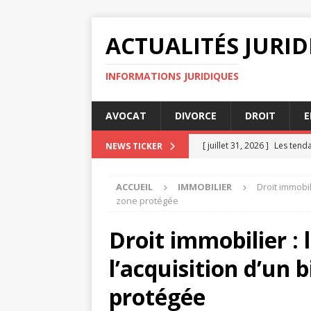
ACTUALITÉS JURI
INFORMATIONS JURIDIQUES
AVOCAT
DIVORCE
DROIT
E
[ juillet 31, 2026 ]
Les tenda
NEWS TICKER
JURIDIQUE
ACCUEIL
IMMOBILIER
Droit immobil
[ juillet 27, 2026 ]
Certifica
zone protégée
[ juillet 23, 2026 ]
Certifica
Droit immobilier : 
JURIDIQUE
l’acquisition d’un 
[ juillet 19, 2026 ]
Décryptez
[ août 4, 2026 ]
5 astuces p
protégée